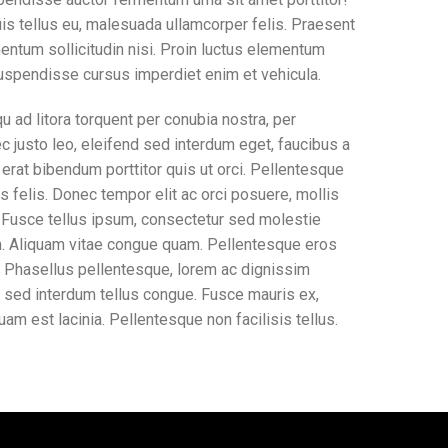
uis tellus eu, malesuada ullamcorper felis. Praesent
mentum sollicitudin nisi. Proin luctus elementum
spendisse cursus imperdiet enim et vehicula.
u ad litora torquent per conubia nostra, per
 justo leo, eleifend sed interdum eget, faucibus a
erat bibendum porttitor quis ut orci. Pellentesque
us felis. Donec tempor elit ac orci posuere, mollis
? Fusce tellus ipsum, consectetur sed molestie
. Aliquam vitae congue quam. Pellentesque eros
get. Phasellus pellentesque, lorem ac dignissim
e, sed interdum tellus congue. Fusce mauris ex,
am est lacinia. Pellentesque non facilisis tellus.