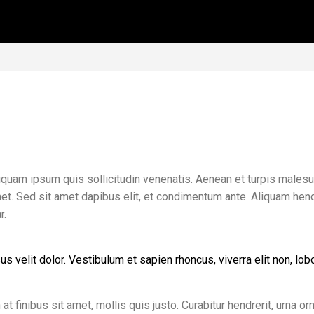
liquam ipsum quis sollicitudin venenatis. Aenean et turpis malesua
it amet. Sed sit amet dapibus elit, et condimentum ante. Aliquam h
r.
 velit dolor. Vestibulum et sapien rhoncus, viverra elit non, lobor
t finibus sit amet, mollis quis justo. Curabitur hendrerit, urna or