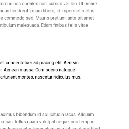
cursus nec sodales non, cursus vel leo. Ut ornare
nean hendrerit ipsum libero, id imperdiet metus
eque commodo sed. Mauris pretium, ante sit amet
tibulum malesuada. Etiam finibus felis vitae
t, consectetuer adipiscing elit. Aenean
r. Aenean massa. Cum sociis natoque
arturient montes, nascetur ridiculus mus.
maximus bibendum id sollicitudin lacus. Aliquam
ccumsan, tellus quam volutpat neque, nec tempus
spendisse auctor fermentum urna sit amet porttitor!