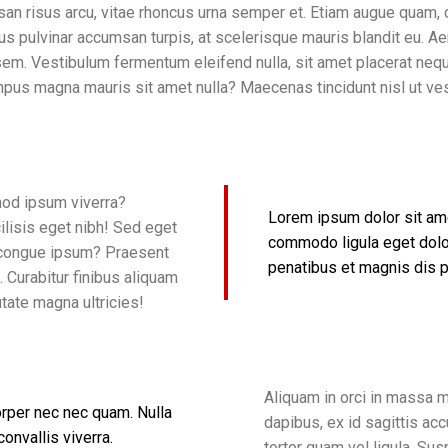
san risus arcu, vitae rhoncus urna semper et. Etiam augue quam, 
 pulvinar accumsan turpis, at scelerisque mauris blandit eu. Ae
r sem. Vestibulum fermentum eleifend nulla, sit amet placerat n
pus magna mauris sit amet nulla? Maecenas tincidunt nisl ut ves
od ipsum viverra?
Lorem ipsum dolor sit ame
ilisis eget nibh! Sed eget
commodo ligula eget dolo
n, congue ipsum? Praesent
penatibus et magnis dis p
t. Curabitur finibus aliquam
putate magna ultricies!
Aliquam in orci in massa 
orper nec nec quam. Nulla
dapibus, ex id sagittis a
convallis viverra.
tortor quam vel ligula. Su