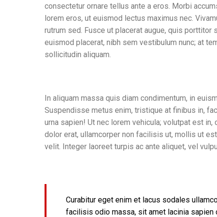
consectetur ornare tellus ante a eros. Morbi accum
lorem eros, ut euismod lectus maximus nec. Vivamus
rutrum sed. Fusce ut placerat augue, quis porttito
euismod placerat, nibh sem vestibulum nunc; at tem
sollicitudin aliquam.
In aliquam massa quis diam condimentum, in euism
Suspendisse metus enim, tristique at finibus in, fac
urna sapien! Ut nec lorem vehicula; volutpat est i
dolor erat, ullamcorper non facilisis ut, mollis ut es
velit. Integer laoreet turpis ac ante aliquet, vel vul
Curabitur eget enim et lacus sodales ullamc
facilisis odio massa, sit amet lacinia sapien 