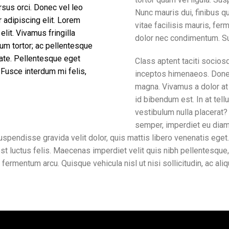
rsus orci. Donec vel leo
Nunc mauris dui, finibus q
 adipiscing elit. Lorem
vitae facilisis mauris, fer
lit. Vivamus fringilla
dolor nec condimentum. Su
lum tortor; ac pellentesque
tate. Pellentesque eget
Class aptent taciti sociosq
Fusce interdum mi felis,
inceptos himenaeos. Donec
magna. Vivamus a dolor at 
id bibendum est. In at tell
vestibulum nulla placerat
semper, imperdiet eu diam
r. Suspendisse gravida velit dolor, quis mattis libero venenatis e
o est luctus felis. Maecenas imperdiet velit quis nibh pellentesqu
rmentum arcu. Quisque vehicula nisl ut nisi sollicitudin, ac aliqu