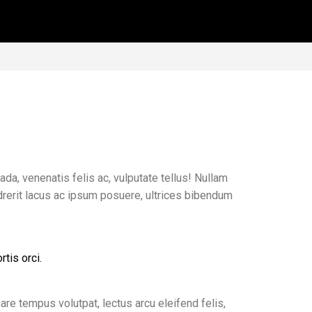
da, venenatis felis ac, vulputate tellus! Nullam
endrerit lacus ac ipsum posuere, ultrices bibendum
tis orci.
nare tempus volutpat, lectus arcu eleifend felis,