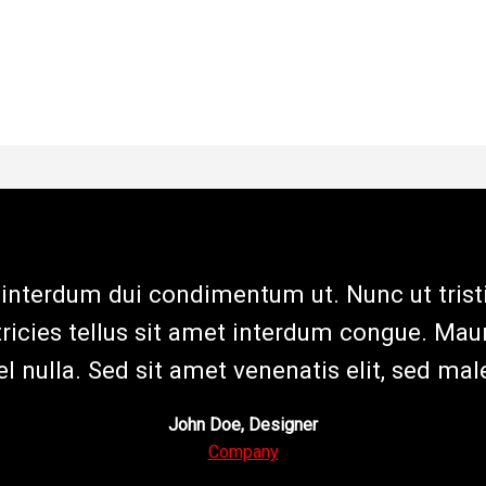
n interdum dui condimentum ut. Nunc ut tris
ltricies tellus sit amet interdum congue. Mau
el nulla. Sed sit amet venenatis elit, sed m
John Doe
, Designer
Company